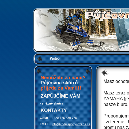
Půjčovna
sněžných
skútrů
Wstep
Nemůžete za námi?
Masz ochotę
Půjčovna skútrů
přijede za Vámi!!!
Masz teraz 
ZAPŮJČÍME VÁM
YAMAHA (jed
-
sněžné skůtry
nasze biuro.
KONTAKTY
Proponujemy
GSM:
+420 776 639 776
i w terenie.
EMAIL:
info@vodnisportyrozkos.cz
prostu nas z