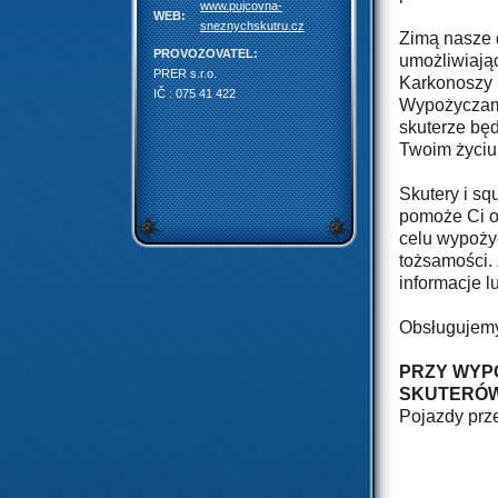
www.pujcovna-
WEB:
sneznychskutru.cz
Zimą nasze 
PROVOZOVATEL:
umożliwiają
PRER s.r.o.
Karkonoszy i
IČ : 075 41 422
Wypożyczamy
skuterze będ
Twoim życiu
Skutery i s
pomoże Ci o
celu wypoży
tożsamości.
informacje l
Obsługujemy
PRZY WYP
SKUTERÓW
Pojazdy prz