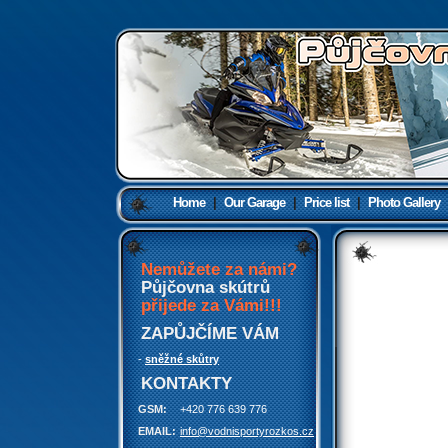
Půjčovna
sněžných
skútrů
Home
|
Our Garage
|
Price list
|
Photo Gallery
Nemůžete za námi?
Půjčovna skútrů
přijede za Vámi!!!
ZAPŮJČÍME VÁM
-
sněžné skůtry
KONTAKTY
GSM:
+420 776 639 776
EMAIL:
info@vodnisportyrozkos.cz