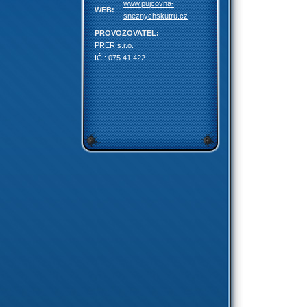
www.pujcovna-
WEB:
sneznychskutru.cz
PROVOZOVATEL:
PRER s.r.o.
IČ : 075 41 422